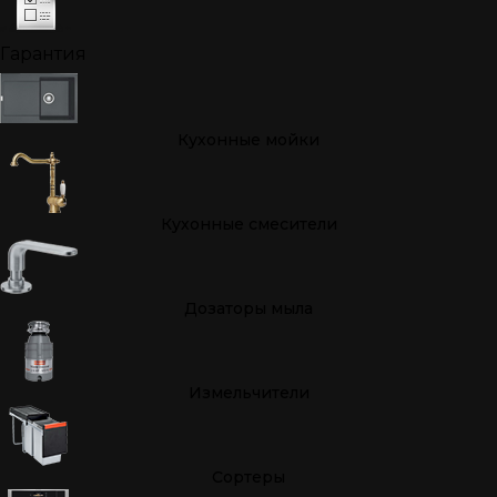
Гарантия
Кухонные мойки
Кухонные смесители
Дозаторы мыла
Измельчители
Cортеры