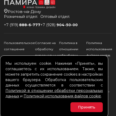
Ростов-на-Дону
Розничный отдел:
Оптовый отдел:
+7 (919)
888-6-777
+7 (928)
904-50-00
Пользовательское
Согласие на
Политика в
Политика
соглашение
обработку
отношении
использования
персональных
обработки
файлов соokie.
данных
персональных
Мы используем cookie. Нажимая «Принять», вы
данных
соглашаетесь с их использованием. Также, вы
можете запретить сохранение cookies в настройках
*Памира - официальный дилер Schulthess, Kuppersbusch, De Dietrich, ILVE,
вашего браузера. Обработка пользовательских
Bertazzoni, ASKO, SMEG, Falmec, TEKA, Brandt, FRANKE, ALVEUS, GRAUDE,
HIBERG, ELIKOR, KRONA
данных осуществляется в соответствии с
Обращаем Ваше внимание на то, что данный сайт носит исключительно
Политикой в отношении обработки персональных
информационный характер. Информация, указанная на сайте, не является
данных
и
Политикой использования файлов соokie
.
публичной офертой, определяемой положениями Статей 435 и 437
Гражданского Кодекса РФ. Информация о технических характеристиках
товаров, указанная на сайте, может быть изменена производителем в
Принять
одностроннем порядке. Изображения товаров на фотографиях,
представленных в каталоге на сайте, могут отличаться от оригиналов.
© 2011-2026 Все права защищены.