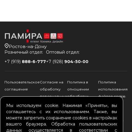
Ростов-на-Дону
Розничный отдел:
Оптовый отдел:
+7 (919)
888-6-777
+7 (928)
904-50-00
Пользовательское
Согласие на
Политика в
Политика
соглашение
обработку
отношении
использования
персональных
обработки
файлов соokie.
данных
персональных
Мы используем cookie. Нажимая «Принять», вы
данных
соглашаетесь с их использованием. Также, вы
можете запретить сохранение cookies в настройках
*Памира - официальный дилер Schulthess, Kuppersbusch, De Dietrich, ILVE,
вашего браузера. Обработка пользовательских
Bertazzoni, ASKO, SMEG, Falmec, TEKA, Brandt, FRANKE, ALVEUS, GRAUDE,
HIBERG, ELIKOR, KRONA
данных осуществляется в соответствии с