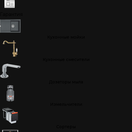
Гарантия
Кухонные мойки
Кухонные смесители
Дозаторы мыла
Измельчители
Cортеры