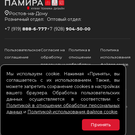
Ростов-на-Дону
Розничный отдел:
Оптовый отдел:
+7 (919)
888-6-777
+7 (928)
904-50-00
Пользовательское
Согласие на
Политика в
Политика
соглашение
обработку
отношении
использования
персональных
обработки
файлов соokie.
данных
персональных
Мы используем cookie. Нажимая «Принять», вы
данных
соглашаетесь с их использованием. Также, вы
можете запретить сохранение cookies в настройках
*Памира - официальный дилер Schulthess, Kuppersbusch, De Dietrich, ILVE,
вашего браузера. Обработка пользовательских
Bertazzoni, ASKO, SMEG, Falmec, TEKA, Brandt, FRANKE, ALVEUS, GRAUDE,
HIBERG, ELIKOR, KRONA
данных осуществляется в соответствии с
Обращаем Ваше внимание на то, что данный сайт носит исключительно
Политикой в отношении обработки персональных
информационный характер. Информация, указанная на сайте, не является
данных
и
Политикой использования файлов соokie
.
публичной офертой, определяемой положениями Статей 435 и 437
Гражданского Кодекса РФ. Информация о технических характеристиках
товаров, указанная на сайте, может быть изменена производителем в
Принять
одностроннем порядке. Изображения товаров на фотографиях,
представленных в каталоге на сайте, могут отличаться от оригиналов.
© 2011-2026 Все права защищены.