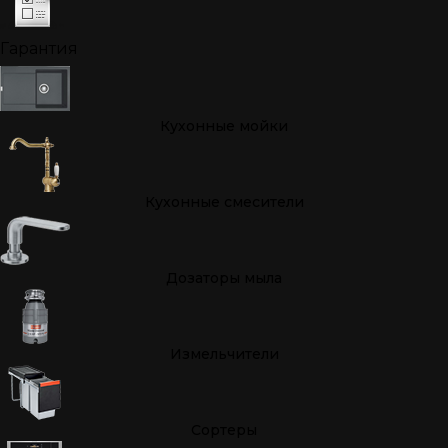
Гарантия
Кухонные мойки
Кухонные смесители
Дозаторы мыла
Измельчители
Cортеры