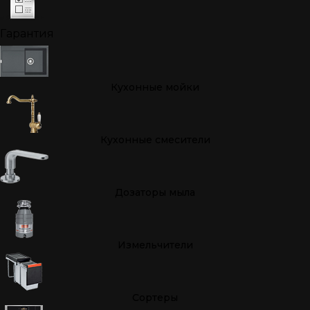
Гарантия
Кухонные мойки
Кухонные смесители
Дозаторы мыла
Измельчители
Cортеры