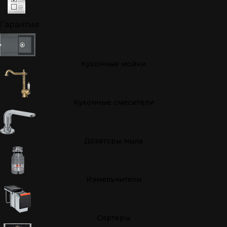
Гарантия
Кухонные мойки
Кухонные смесители
Дозаторы мыла
Измельчители
Cортеры