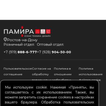
Ростов-на-Дону
Розничный отдел:
Оптовый отдел:
+7 (919)
888-6-777
+7 (928)
904-50-00
Пользовательское
Согласие на
Политика в
Политика
соглашение
обработку
отношении
использования
персональных
обработки
файлов соokie.
данных
персональных
Мы используем cookie. Нажимая «Принять», вы
данных
соглашаетесь с их использованием. Также, вы
можете запретить сохранение cookies в настройках
*Памира - официальный дилер Schulthess, Kuppersbusch, De Dietrich, ILVE,
вашего браузера. Обработка пользовательских
Bertazzoni, ASKO, SMEG, Falmec, TEKA, Brandt, FRANKE, ALVEUS, GRAUDE,
HIBERG, ELIKOR, KRONA