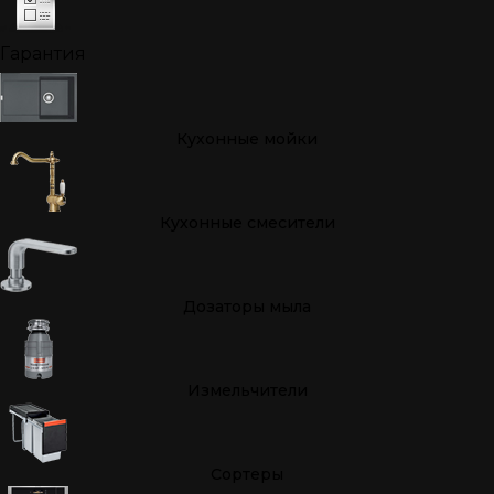
Гарантия
Кухонные мойки
Кухонные смесители
Дозаторы мыла
Измельчители
Cортеры